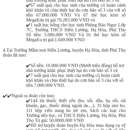
nhà trường khắc phục thiệt hại do cơn bão số 3 và
✔️
67 suất quà cho học sinh của trường có hoàn cảnh
khó khăn và chịu thiệt hại do cơn bão số 3 của với số
tiền 67.000.000 VND Và 67 thẻ học kèm sổ
MegaEdu trị giá 70.283.000 VND và
✔️
1 suất học bổng cho học sinh Phùng Bảo Ngọc Lớp
7C, Trường THCS Hiền Lương, Hạ Hòa, Phú Thọ
Số tiền: 5.000.000 VND Và 01 thẻ học kèm sổ
MegaEu trị giá:1.049.000 VND
4.Tại Trường Mầm non Hiền Lương, huyện Hạ Hòa, tỉnh Phú Thọ
đoàn đã trao:
✔️
Số tiền: 10.000.000 VND (Mười triệu đồng) hỗ trợ
nhà trường khắc phục thiệt hại do cơn bão số 3 và
✔️
7 suất quà cho học sinh của trường có hoàn cảnh
khó khăn và chịu thiệt hại do cơn bão số 3 của với số
tiền 7.000.000 VND.
✔️✔️Ngoài ra đoàn còn trao:
✔️
144 túi thuốc thiết yếu (ho, sốt, dầu, hạ sốt, sát
khuẩn, gạc, thuốc dùng ngoài da....), 35 hộp siro ho,
111 hộp viên nang ho trẻ em, Sách các loại cho
Trường tiểu học, và THCS Hiền Lương, Hạ Hòa, Phú
Thọ Trị giá: 50.0000.000 VNĐ
✔️
Hỗ trợ huyện đoàn huyện Hạ Hòa mua dụng cụ vệ