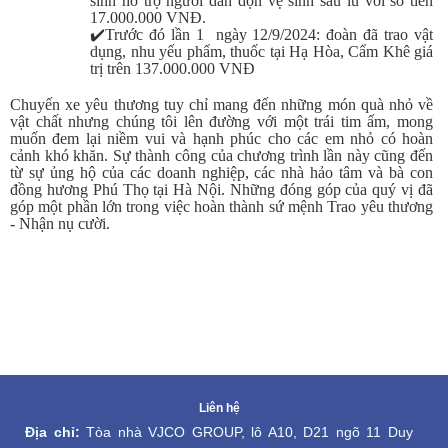
sinh hỗ trợ người dân dọn vệ sinh sau lũ với số tiền
17.000.000 VNĐ.
✔️
Trước đó lần 1 ngày 12/9/2024: đoàn đã trao vật
dụng, nhu yếu phẩm, thuốc tại Hạ Hòa, Cẩm Khê giá
trị trên 137.000.000 VNĐ
Chuyến xe yêu thương tuy chỉ mang đến những món quà nhỏ về
vật chất nhưng chúng tôi lên đường với một trái tim ấm, mong
muốn đem lại niềm vui và hạnh phúc cho các em nhỏ có hoàn
cảnh khó khăn. Sự thành công của chương trình lần này cũng đến
từ sự ủng hộ của các doanh nghiệp, các nhà hảo tâm và bà con
đồng hương Phú Thọ tại Hà Nội. Những đóng góp của quý vị đã
góp một phần lớn trong việc hoàn thành sứ mệnh Trao yêu thương
- Nhận nụ cười.
Liên hệ
Địa chỉ:
 Tòa nhà VJCO GROUP, lô A10, D21 ngõ 11 Duy 