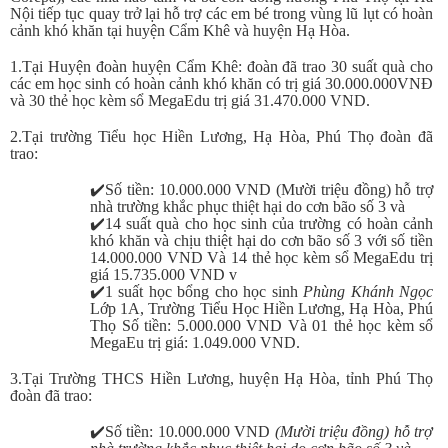
Nội tiếp tục quay trở lại hỗ trợ các em bé trong vùng lũ lụt có hoàn
cảnh khó khăn tại huyện Cẩm Khê và huyện Hạ Hòa.
1.Tại Huyện đoàn huyện Cẩm Khê: đoàn đã trao 30 suất quà cho
các em học sinh có hoàn cảnh khó khăn có trị giá 30.000.000VNĐ
và 30 thẻ học kèm sổ MegaEdu trị giá 31.470.000 VND.
2.Tại trường Tiểu học Hiền Lương, Hạ Hòa, Phú Thọ đoàn đã
trao:
✔️
Số tiền: 10.000.000 VND (Mười triệu đồng) hỗ trợ
nhà trường khắc phục thiệt hại do cơn bão số 3 và
✔️
14 suất quà cho học sinh của trường có hoàn cảnh
khó khăn và chịu thiệt hại do cơn bão số 3 với số tiền
14.000.000 VND Và 14 thẻ học kèm sổ MegaEdu trị
giá 15.735.000 VND v
✔️
1 suất học bổng cho học sinh
Phùng Khánh Ngọc
Lớp 1A, Trường Tiểu Học Hiền Lương, Hạ Hòa, Phú
Thọ Số tiền: 5.000.000 VND Và 01 thẻ học kèm sổ
MegaEu trị giá: 1.049.000 VND.
3.Tại Trường THCS Hiền Lương, huyện Hạ Hòa, tỉnh Phú Thọ
đoàn đã trao:
✔️
Số tiền: 10.000.000 VND
(Mười triệu đồng) hỗ trợ