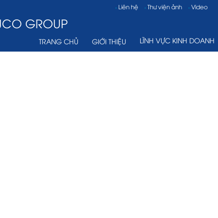
Liên hệ
Thư viện ảnh
Video
VJCO GROUP
LĨNH VỰC KINH DOANH
TRANG CHỦ
GIỚI THIỆU