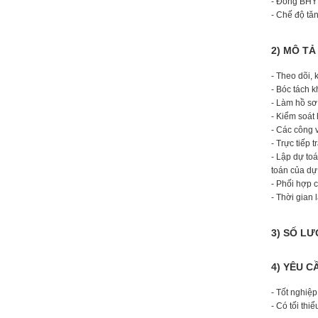
- Đóng BHYT
- Chế độ tă
2) MÔ TẢ
- Theo dõi, 
- Bóc tách 
- Làm hồ sơ
- Kiểm soát 
- Các công 
- Trực tiếp 
- Lập dự to
toán của dự
- Phối hợp 
- Thời gian 
3) SỐ L
4) YÊU C
- Tốt nghiệ
- Có tối thi