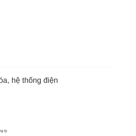
óa, hệ thống điện
g ty.