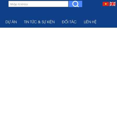
DỰ ÁN
TIN TỨC & SỰ KIỆN
ĐỐI TÁC
LIÊN HỆ