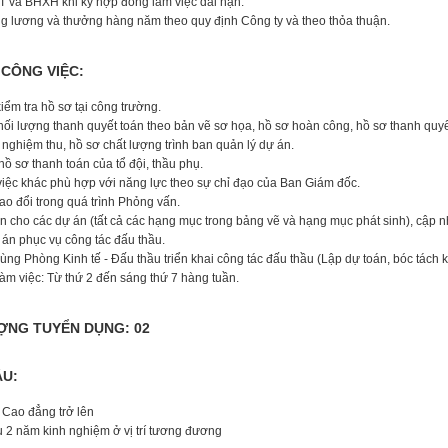
 và BHXH khi ký hợp đồng làm việc dài hạn.
ng lương và thưởng hàng năm theo quy định Công ty và theo thỏa thuận.
 CÔNG VIỆC:
kiểm tra hồ sơ tại công trường.
khối lượng thanh quyết toán theo bản vẽ sơ họa, hồ sơ hoàn công, hồ sơ thanh quyế
 nghiệm thu, hồ sơ chất lượng trình ban quản lý dự án.
hồ sơ thanh toán của tổ đội, thầu phụ.
việc khác phù hợp với năng lực theo sự chỉ đạo của Ban Giám đốc.
trao đổi trong quá trình Phỏng vấn.
án cho các dự án (tất cả các hạng mục trong bảng vẽ và hạng mục phát sinh), cập 
 án phục vụ công tác đấu thầu.
cùng Phòng Kinh tế - Đấu thầu triển khai công tác đấu thầu (Lập dự toán, bóc tách
làm việc: Từ thứ 2 đến sáng thứ 7 hàng tuần.
ƯỢNG TUYỂN DỤNG: 02
ẦU:
p Cao đẳng trở lên
ểu 2 năm kinh nghiệm ở vị trí tương đương