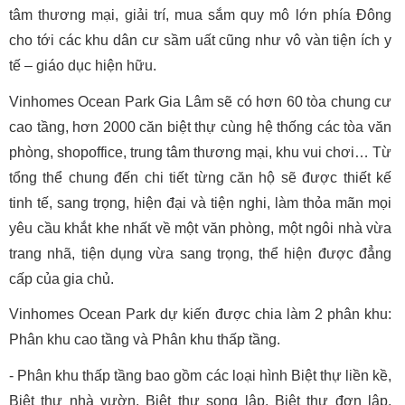
tâm thương mại, giải trí, mua sắm quy mô lớn phía Đông 
cho tới các khu dân cư sầm uất cũng như vô vàn tiện ích y 
tế – giáo dục hiện hữu.
Vinhomes Ocean Park Gia Lâm sẽ có hơn 60 tòa chung cư 
cao tầng, hơn 2000 căn biệt thự cùng hệ thống các tòa văn 
phòng, shopoffice, trung tâm thương mại, khu vui chơi… Từ 
tổng thể chung đến chi tiết từng căn hộ sẽ được thiết kế 
tinh tế, sang trọng, hiện đại và tiện nghi, làm thỏa mãn mọi 
yêu cầu khắt khe nhất về một văn phòng, một ngôi nhà vừa 
trang nhã, tiện dụng vừa sang trọng, thể hiện được đẳng 
cấp của gia chủ. 
Vinhomes 
Ocean Park
 dự kiến được chia làm 2 phân khu: 
Phân khu cao tầng và Phân khu thấp tầng. 
- Phân khu thấp tầng bao gồm các loại hình Biệt thự liền kề, 
Biệt thự nhà vườn, Biệt thự song lập, Biệt thự đơn lập, 