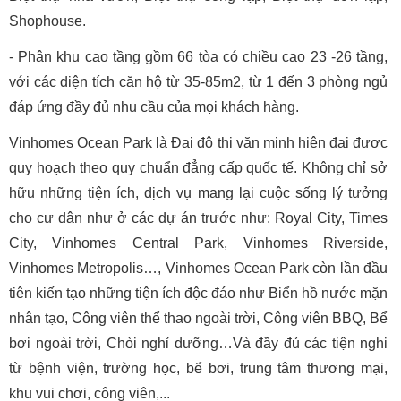
Shophouse. 
- Phân khu cao tầng gồm 66 tòa có chiều cao 23 -26 tầng, 
với các diện tích căn hộ từ 35-85m2, từ 1 đến 3 phòng ngủ 
đáp ứng đầy đủ nhu cầu của mọi khách hàng.
Vinhomes Ocean Park là Đại đô thị văn minh hiện đại được 
quy hoạch theo quy chuẩn đẳng cấp quốc tế. Không chỉ sở 
hữu những tiện ích, dịch vụ mang lại cuộc sống lý tưởng 
cho cư dân như ở các dự án trước như: Royal City, Times 
City, Vinhomes Central Park, Vinhomes Riverside, 
Vinhomes Metropolis…, Vinhomes Ocean Park còn lần đầu 
tiên kiến tạo những tiện ích độc đáo như Biển hồ nước mặn 
nhân tạo, Công viên thể thao ngoài trời, Công viên BBQ, Bể 
bơi ngoài trời, Chòi nghỉ dưỡng…
Và đầy đủ các tiện nghi 
từ bệnh viện, trường học, bể bơi, trung tâm thương mại, 
khu vui chơi, công viên,...