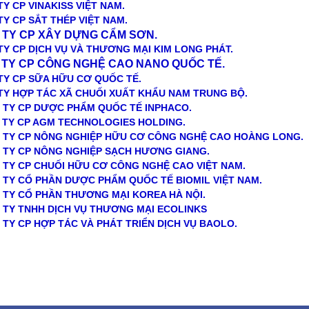
Y CP VINAKISS VIỆT NAM
.
TY CP SẮT THÉP VIỆT NAM.
G TY CP XÂY DỰNG CẨM SƠN.
TY CP DỊCH VỤ VÀ THƯƠNG MẠI KIM LONG PHÁT.
G TY CP CÔNG NGHỆ CAO NANO QUỐC TẾ.
TY CP SỮA HỮU CƠ QUỐC TẾ
.
 TY HỢP TÁC XÃ CHUỐI XUẤT KHẨU NAM TRUNG BỘ.
G TY CP DƯỢC PHẨM QUỐC TẾ INPHACO.
G TY CP AGM TECHNOLOGIES HOLDING.
G TY CP NÔNG NGHIỆP HỮU CƠ CÔNG NGHỆ CAO HOÀNG LONG.
G TY CP NÔNG NGHIỆP SẠCH HƯƠNG GIANG.
G TY CP CHUỐI HỮU CƠ CÔNG NGHỆ CAO VIỆT NAM.
TY CỔ PHẦN DƯỢC PHẨM QUỐC TẾ BIOMIL VIỆT NAM.
G TY CỔ PHẦN THƯƠNG MẠI KOREA HÀ NỘI
.
 TY TNHH DỊCH VỤ THƯƠNG MẠI ECOLINKS
 TY CP HỢP TÁC VÀ PHÁT TRIỂN DỊCH VỤ BAOLO.