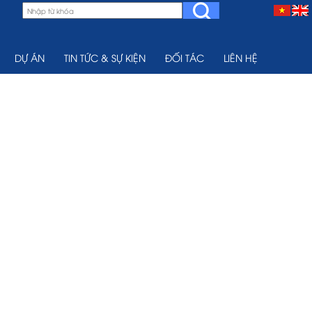
DỰ ÁN
TIN TỨC & SỰ KIỆN
ĐỐI TÁC
LIÊN HỆ