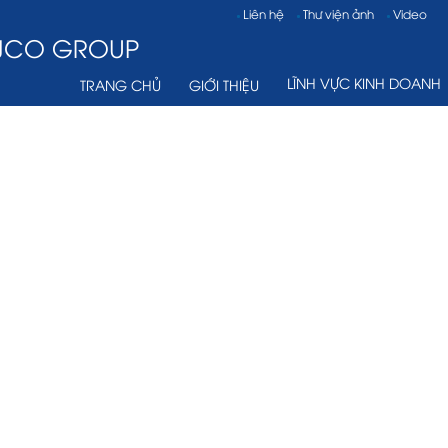
Liên hệ
Thư viện ảnh
Video
VJCO GROUP
LĨNH VỰC KINH DOANH
TRANG CHỦ
GIỚI THIỆU