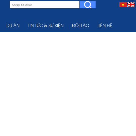
DỰ ÁN
TIN TỨC & SỰ KIỆN
ĐỐI TÁC
LIÊN HỆ