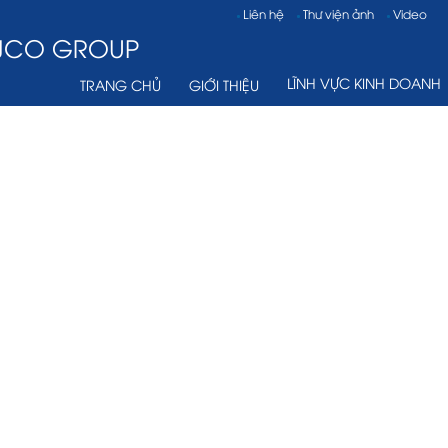
Liên hệ
Thư viện ảnh
Video
VJCO GROUP
LĨNH VỰC KINH DOANH
TRANG CHỦ
GIỚI THIỆU