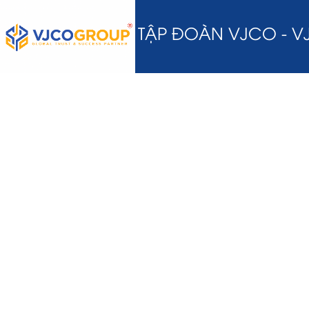
TẬP ĐOÀN VJCO - 