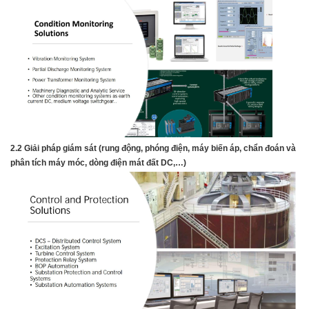
2.2 Giải pháp giám sát (rung động, phóng điện, máy biến áp, chẩn đoán và
phân tích máy móc, dòng điện mát đất DC,…)