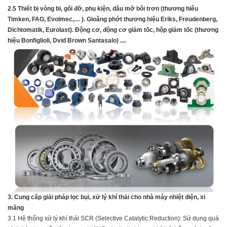
2.5 Thiết bị vòng bi, gối đỡ, phụ kiện, dầu mỡ bôi trơn (thương hiêu
Timken, FAG, Evolmec,… ). Gioăng phớt thương hiệu Eriks, Freudenberg,
Dichtomatik, Eurolast). Động cơ, động cơ giảm tốc, hộp giảm tốc (thương
hiệu Bonfiglioli, Dvid Brown Santasalo) ....
3. Cung cấp giải pháp lọc bụi, xử lý khí thải cho nhà máy nhiệt điện, xi
măng
3.1 Hệ thống xử lý khí thải SCR (Selective Catalytic Reduction):
Sử dụng quá