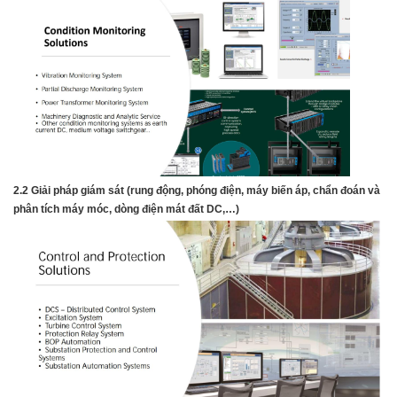
2.2 Giải pháp giám sát (rung động, phóng điện, máy biến áp, chẩn đoán và
phân tích máy móc, dòng điện mát đất DC,…)