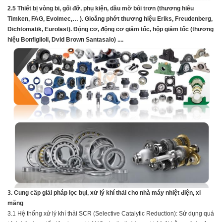
2.5 Thiết bị vòng bi, gối đỡ, phụ kiện, dầu mỡ bôi trơn (thương hiêu
Timken, FAG, Evolmec,… ). Gioăng phớt thương hiệu Eriks, Freudenberg,
Dichtomatik, Eurolast). Động cơ, động cơ giảm tốc, hộp giảm tốc (thương
hiệu Bonfiglioli, Dvid Brown Santasalo) ....
3. Cung cấp giải pháp lọc bụi, xử lý khí thải cho nhà máy nhiệt điện, xi
măng
3.1 Hệ thống xử lý khí thải SCR (Selective Catalytic Reduction):
Sử dụng quá