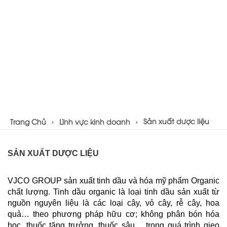
Sản xuất dược liệu
Trang Chủ
Lĩnh vực kinh doanh
SẢN XUẤT DƯỢC LIỆU
VJCO GROUP sản xuất tinh dầu và hóa mỹ phẩm Organic 
chất lượng. Tinh dầu organic là loại tinh dầu sản xuất từ 
nguồn nguyên liệu là các loại cây, vỏ cây, rễ cây, hoa 
quả… theo phương pháp hữu cơ; không phân bón hóa 
học, thuốc tăng trưởng, thuốc sâu… trong quá trình gieo 