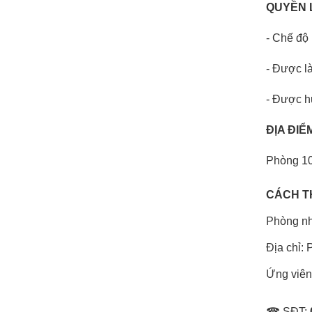
QUYỀN 
-
Chế độ 
- Được l
- Được h
ĐỊA ĐIỂ
Phòng 10
CÁCH T
Phòng n
Địa chỉ:
Ứng viên
☎ SĐT: 