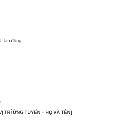
t lao động
i.
VỊ TRÍ ỨNG TUYỂN – HỌ VÀ TÊN]