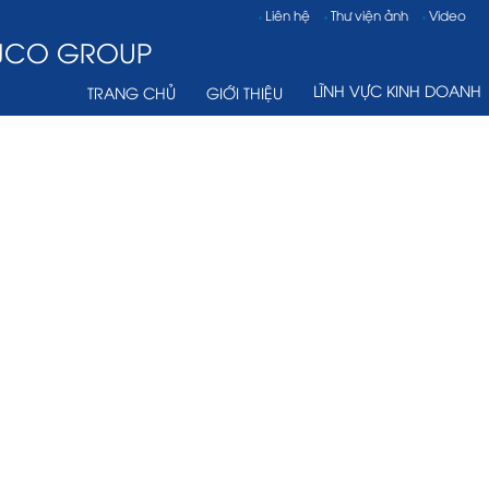
Liên hệ
Thư viện ảnh
Video
VJCO GROUP
LĨNH VỰC KINH DOANH
TRANG CHỦ
GIỚI THIỆU