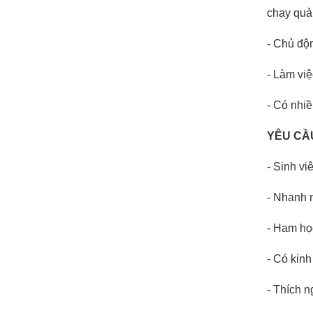
chạy quả
- Chủ độn
- Làm việ
- Có nhiề
YÊU CẦ
-
Sinh vi
- Nhanh n
- Ham học
- Có kinh
- Thích n