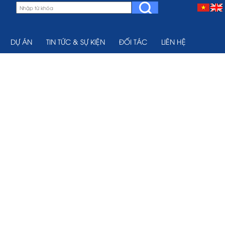
DỰ ÁN
TIN TỨC & SỰ KIỆN
ĐỐI TÁC
LIÊN HỆ