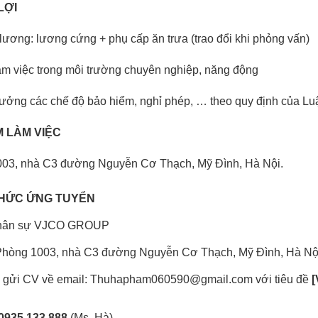
LỢI
lương: lương cứng + phụ cấp ăn trưa (trao đổi khi phỏng vấn)
àm việc trong môi trường chuyên nghiệp, năng động
ưởng các chế độ bảo hiểm, nghỉ phép, … theo quy định của Luậ
M LÀM VIỆC
03, nhà C3 đường Nguyễn Cơ Thạch, Mỹ Đình, Hà Nội.
HỨC ỨNG TUYỂN
hân sự VJCO GROUP
 Phòng 1003, nhà C3 đường Nguyễn Cơ Thạch, Mỹ Đình, Hà Nộ
 gửi CV về email: Thuhapham060590@gmail.com với tiêu đề 
[
0935 133 888 
(Ms. Hà)