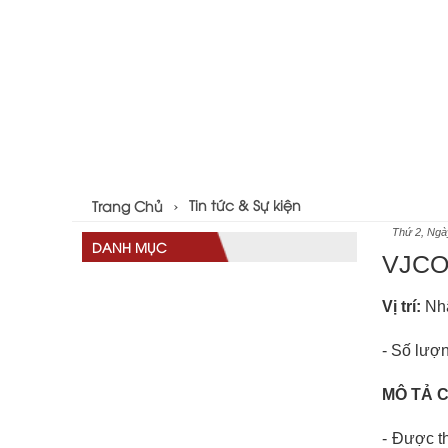
Tin tức & Sự kiện
Trang Chủ
Thứ 2, Ngà
DANH MỤC
VJCO 
Vị trí: 
Nh
- Số lượn
MÔ TẢ 
-
Được th