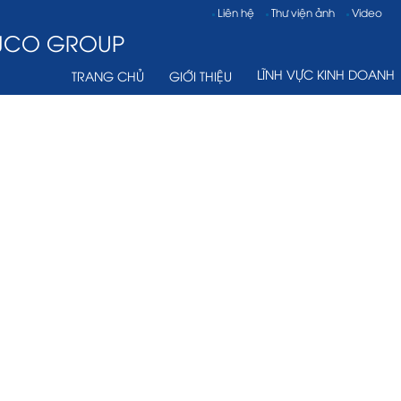
Liên hệ
Thư viện ảnh
Video
VJCO GROUP
LĨNH VỰC KINH DOANH
TRANG CHỦ
GIỚI THIỆU