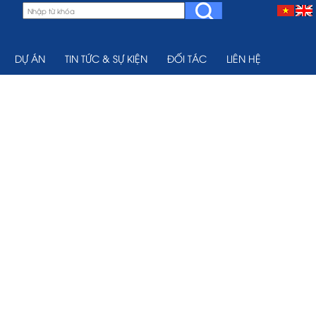
DỰ ÁN
TIN TỨC & SỰ KIỆN
ĐỐI TÁC
LIÊN HỆ