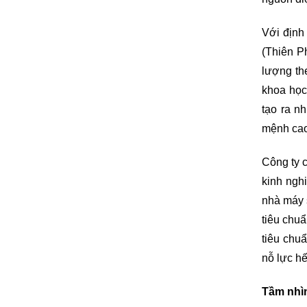
Với định
(Thiên P
lượng th
khoa học
tạo ra n
mệnh cao
Công ty c
kinh ngh
nhà máy 
tiêu chu
tiêu chu
nỗ lực hế
Tầm nhì