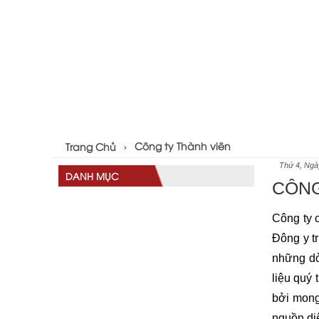
Công ty Thành viên
Trang Chủ
Thứ 4, Ngà
DANH MỤC
CÔNG
Công ty 
Đông y t
những dò
liệu quý
bởi mong
nguồn di