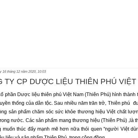
y 16 tháng 12 năm 2020, 10:03
 TY CP DƯỢC LIỆU THIÊN PHÚ VIỆT
cổ phần Dược liệu thiên phú Việt Nam (Thiên Phú) hình thành 
ruyền thống của dân tộc. Sau nhiều năm trăn trở, Thiên phú  đ
ng sản phẩm chăm sóc sức khỏe thương hiệu Việt chất lượn
 trong nước. Các sản phẩm mang thương hiệu (Thiên Phú) ,là t
 muốn thúc đẩy mạnh mẽ hơn nữa thói quen “người Việt dùng
ệu liệu và sản phẩm Thiên Phú, trong cộng đồng.