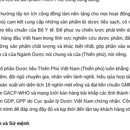
 hướng lấy lợi ích cộng đồng làm nền tảng cho mọi hoạt độn
hú) cam kết cung cấp những sản phẩm từ dược liệu sạch, có n
eo tiêu chuẩn của Bộ Y tế. Để phục vụ chiến lược phát triển d
 hàng đầu Việt Nam trong lĩnh vực nghiên cứu dược phẩm, đầu
hững sản phẩm chất lượng và khác biệt nhất, góp phần vào 
 cả của Ngành Dược nói chung và của (Thiên phú), nói riêng.
ổ phần Dược liệu Thiên Phú Việt Nam (Thiên phú) luôn khẳng địn
iệm, đội ngũ chuyên gia, nhân viên lành nghề, hiệu qủa hợp tá
sản xuất với diện tích 16 nghìn mét vông và đạt tiên chuẩn GM
ẩn GACP-WHO và mạng lưới bán hàng trải khắp các tỉnh thành t
ẩn GDP, GPP do Cục quản lý Dược Việt Nam chứng nhận. Công
t mình để đáp ứng đầy đủ và kịp thời đến tận tay khách hàng vớ
n và Sứ mệnh