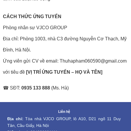
CÁCH THỨC ỨNG TUYỂN
Phòng nhân sự VJCO GROUP
Địa chỉ: Phòng 1003, nhà C3 đường Nguyễn Cơ Thạch, Mỹ 
Đình, Hà Nội.
Ứng viên gửi CV về email: Thuhapham060590@gmail.com 
với tiêu đề 
[VỊ TRÍ ỨNG TUYỂN – HỌ VÀ TÊN]
☎ SĐT: 
0935 133 888 
(Ms. Hà)
Liên hệ
Địa chỉ:
 Tòa nhà VJCO GROUP, lô A10, D21 ngõ 11 Duy 
Tân, Cầu Giấy, Hà Nội